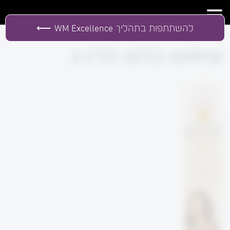
להשתתפות בתהליך
WM Excellence
שימוש בלוגו ללין 2