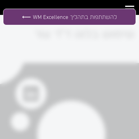
להשתתפות בתהליך
WM Excellence
שימוש בלוגו ד"ר עור