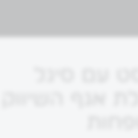
סט עם סיגל
ת אגף השיווק
פחות