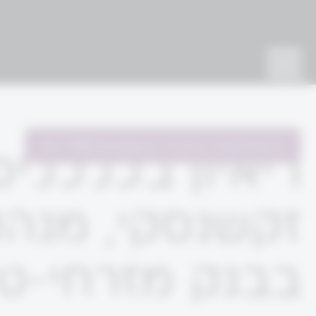
להשתתפות בתהליך
WM Excellence
ריאיון בכלכלי
זקשנסקי, מנהל
בבנק מזרחי-ט