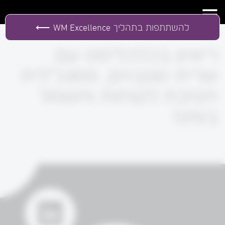
להשתתפות בתהליך
WM Excellence
ריאיון בכלכליסט עם
שרית טננבוים, סמנכ"לית
חטיבת לקוחות וחשמל
בפזגז