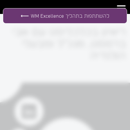
להשתתפות בתהליך
WM Excellence
ריאיון בכלכליסט עם אבי
ברססט, מנכ"ל ומבעלי
הולנדיה