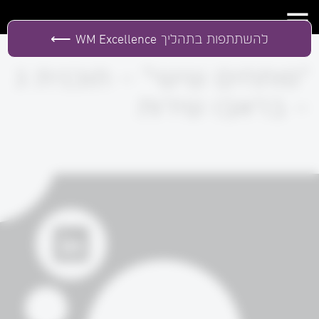
להשתתפות בתהליך
WM Excellence
"פותחים שישי" – תוכנית 3
– בראבו שירות