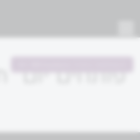
להשתתפות בתהליך
WM Excellence
"פותחים יום" תו