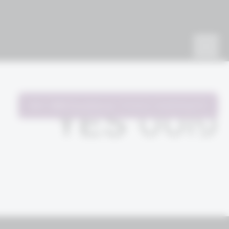
להשתתפות בתהליך
WM Excellence
פוסט YES