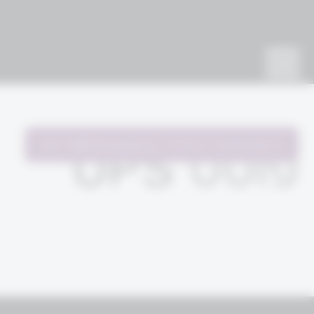
להשתתפות בתהליך
WM Excellence
פוסט UPS