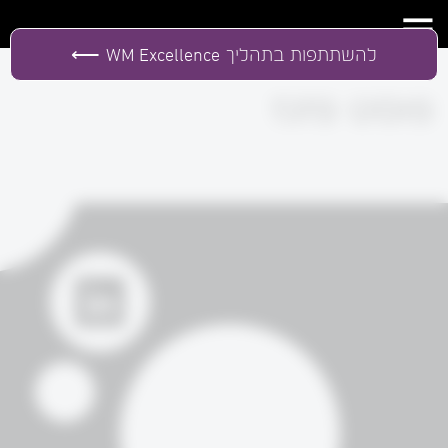
להשתתפות בתהליך
WM Excellence
פוסט פזגז