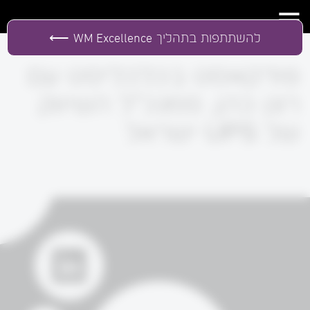
להשתתפות בתהליך
WM Excellence
פודקאסט בכלכליסט עם
רונן כהן, סמנכ"ל השיווק
של UPS ישראל