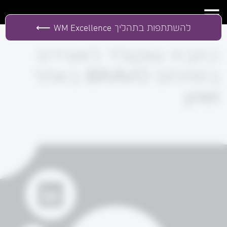
להשתתפות בתהליך
WM Excellence
כתבת שוקולד לאונידס
במתחם BRAVO באתר
ynet