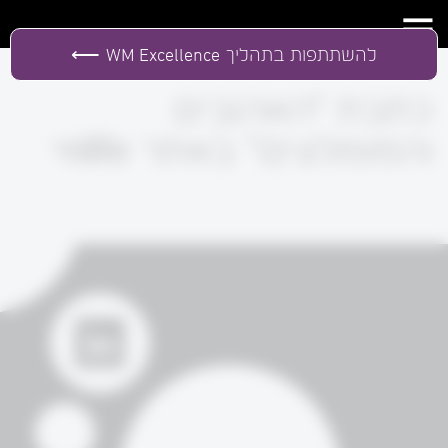
להשתתפות בתהליך
WM Excellence
כתבת "האהובים
והמומלצים" באתר onlife