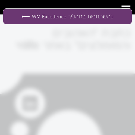
להשתתפות בתהליך
WM Excellence
כתבת "האהובים
והמומלצים" באתר onlife