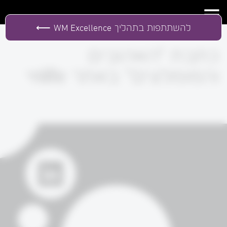
להשתתפות בתהליך
WM Excellence
כתבת "האהובים
והמומלצים" באתר onlife