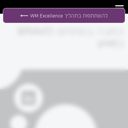
להשתתפות בתהליך
WM Excellence
כתבה במתחם BRAVO
בynet