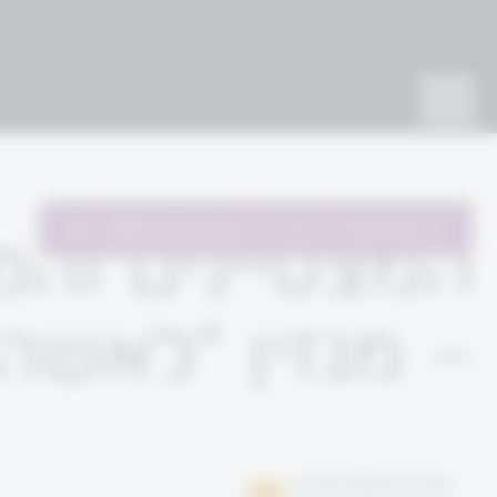
להשתתפות בתהליך
WM Excellence
– מגזין "לאשה