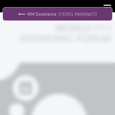
WM Excellence
להשתתפות בתהליך
דו"ח WORLD
ECONOMIC FORUM